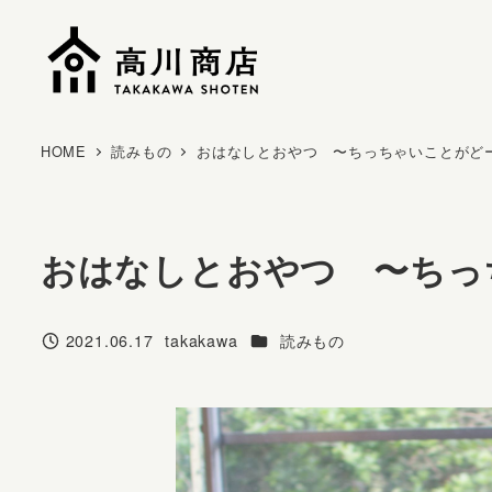
メ
イ
ン
コ
ン
HOME
読みもの
おはなしとおやつ 〜ちっちゃいことがど
テ
ン
ツ
おはなしとおやつ 〜ちっ
へ
移
動
カテゴリー
2021.06.17
takakawa
読みもの
投稿日
著
者